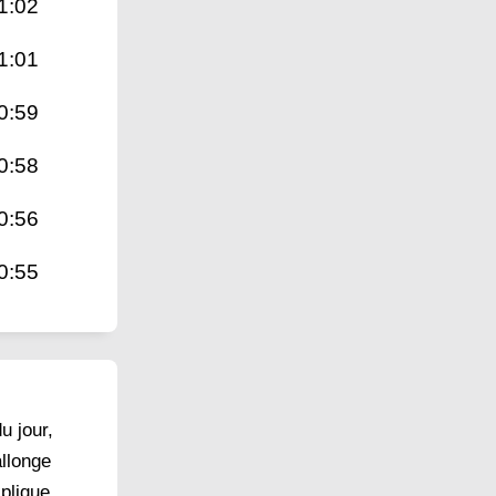
1:02
1:01
0:59
0:58
0:56
0:55
u jour,
allonge
xplique