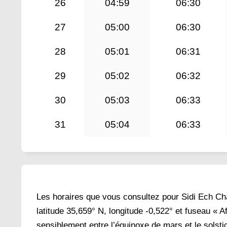
26
04:59
06:30
27
05:00
06:30
28
05:01
06:31
29
05:02
06:32
30
05:03
06:33
31
05:04
06:33
Les horaires que vous consultez pour Sidi Ech Cha
latitude 35,659° N, longitude -0,522° et fuseau « Af
sensiblement entre l’équinoxe de mars et le solstic