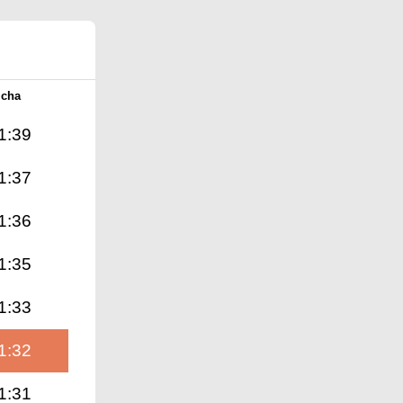
Icha
1:39
1:37
1:36
1:35
1:33
1:32
1:31