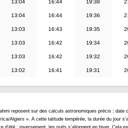
13:04
16:44
19:38
2
13:04
16:44
19:36
2
13:03
16:43
19:35
2
13:03
16:42
19:34
2
13:03
16:42
19:32
2
13:02
16:41
19:31
2
hmi reposent sur des calculs astronomiques précis : date d
rica/Algiers ». À cette latitude tempérée, la durée du jour s’
e d’été ; inversement, les nuits s’allongent en hiver. Cela e