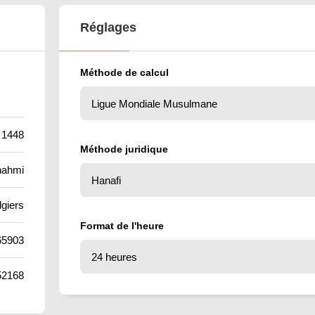
Réglages
Méthode de calcul
 1448
Méthode juridique
hahmi
lgiers
Format de l'heure
65903
52168