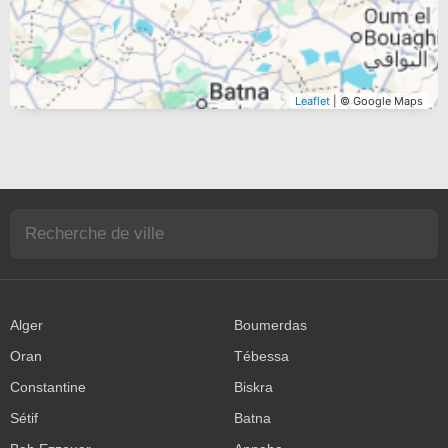
Leaflet
| © Google Maps
Alger
Boumerdas
Oran
Tébessa
Constantine
Biskra
Sétif
Batna