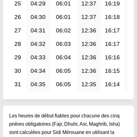
25
04:29
06:01
12:37
16:19
19
26
04:30
06:01
12:37
16:18
19
27
04:31
06:02
12:36
16:17
19
28
04:32
06:03
12:36
16:17
19
29
04:33
06:04
12:36
16:16
19
30
04:34
06:05
12:36
16:15
19
31
04:35
06:05
12:35
16:14
19
Les heures de début fiables pour chacune des cinq
prières obligatoires (Fajr, Dhuhr, Asr, Maghrib, Isha)
sont calculées pour Sidi Mérouane en utilisant la