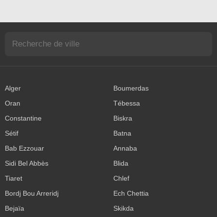
Alger
Boumerdas
Oran
Tébessa
Constantine
Biskra
Sétif
Batna
Bab Ezzouar
Annaba
Sidi Bel Abbès
Blida
Tiaret
Chlef
Bordj Bou Arreridj
Ech Chettia
Bejaïa
Skikda