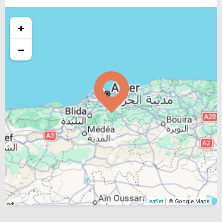
+
−
Leaflet
| © Google Maps