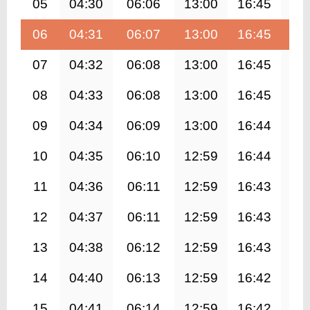
05
04:30
06:06
13:00
16:45
19
06
04:31
06:07
13:00
16:45
19
07
04:32
06:08
13:00
16:45
19
08
04:33
06:08
13:00
16:45
19
09
04:34
06:09
13:00
16:44
19
10
04:35
06:10
12:59
16:44
19
11
04:36
06:11
12:59
16:43
19
12
04:37
06:11
12:59
16:43
19
13
04:38
06:12
12:59
16:43
19
14
04:40
06:13
12:59
16:42
19
15
04:41
06:14
12:59
16:42
19