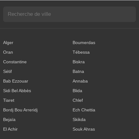
Alger
Boumerdas
Oran
Tébessa
Constantine
Biskra
Sétif
Batna
Bab Ezzouar
Annaba
Sidi Bel Abbès
Blida
Tiaret
Chlef
Bordj Bou Arreridj
Ech Chettia
Bejaïa
Skikda
El Achir
Souk Ahras