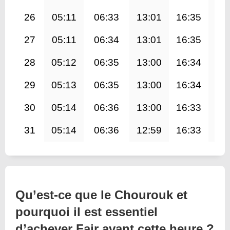
26
05:11
06:33
13:01
16:35
19
27
05:11
06:34
13:01
16:35
19
28
05:12
06:35
13:00
16:34
19
29
05:13
06:35
13:00
16:34
19
30
05:14
06:36
13:00
16:33
19
31
05:14
06:36
12:59
16:33
19
Qu’est-ce que le Chourouk et
pourquoi il est essentiel
d’achever Fajr avant cette heure ?