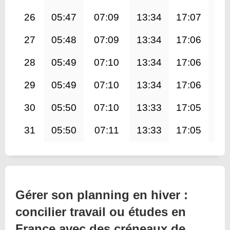
26
05:47
07:09
13:34
17:07
20
27
05:48
07:09
13:34
17:06
19
28
05:49
07:10
13:34
17:06
19
29
05:49
07:10
13:34
17:06
19
30
05:50
07:10
13:33
17:05
19
31
05:50
07:11
13:33
17:05
19
Gérer son planning en hiver :
concilier travail ou études en
France avec des créneaux de