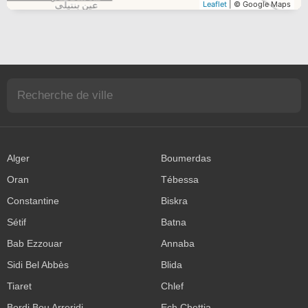
Leaflet
| © Google Maps
Alger
Boumerdas
Oran
Tébessa
Constantine
Biskra
Sétif
Batna
Bab Ezzouar
Annaba
Sidi Bel Abbès
Blida
Tiaret
Chlef
Bordj Bou Arreridj
Ech Chettia