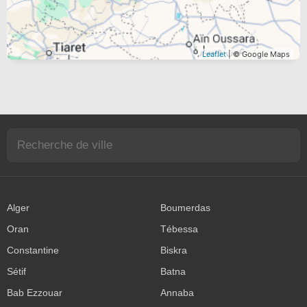
Leaflet
| © Google Maps
Alger
Boumerdas
Oran
Tébessa
Constantine
Biskra
Sétif
Batna
Bab Ezzouar
Annaba