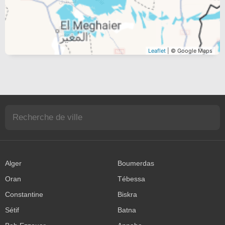
Leaflet
| © Google Maps
Alger
Boumerdas
Oran
Tébessa
Constantine
Biskra
Sétif
Batna