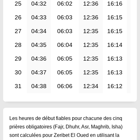
25
04:32
06:02
12:36
16:16
19
26
04:33
06:03
12:36
16:15
19
27
04:34
06:03
12:35
16:15
19
28
04:35
06:04
12:35
16:14
19
29
04:36
06:05
12:35
16:13
19
30
04:37
06:05
12:35
16:13
19
31
04:38
06:06
12:34
16:12
19
Les heures de début fiables pour chacune des cinq
prières obligatoires (Fajr, Dhuhr, Asr, Maghrib, Isha)
sont calculées pour Zeribet El Oued en utilisant la